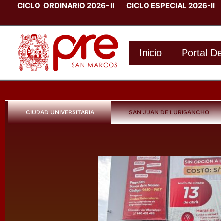
Skip
CICLO ORDINARIO 2026- II CICLO ESPECIAL 2026-II
to
content
Inicio
Portal D
CIUDAD UNIVERSITARIA
SAN JUAN DE LURIGANCHO