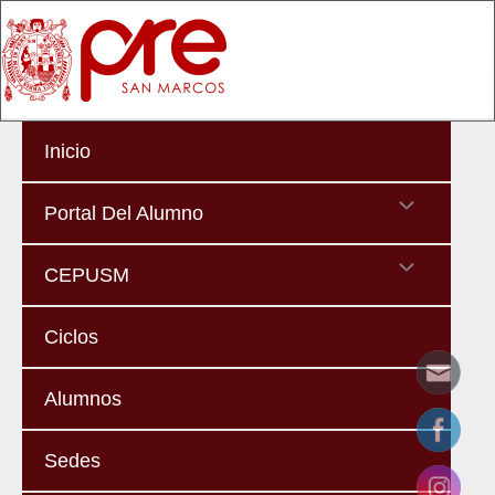
Skip
Ma
to
Me
content
Inicio
Menu
Portal Del Alumno
Toggle
Menu
CEPUSM
Toggle
Ciclos
Alumnos
Sedes