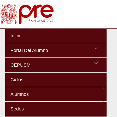
Skip
Ma
to
Me
content
Inicio
Menu
Portal Del Alumno
Toggle
Menu
CEPUSM
Toggle
Ciclos
Alumnos
Sedes