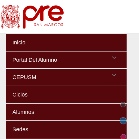
Skip
Ma
to
Me
content
Inicio
Menu
Portal Del Alumno
Toggle
Menu
CEPUSM
Toggle
Ciclos
Alumnos
Sedes