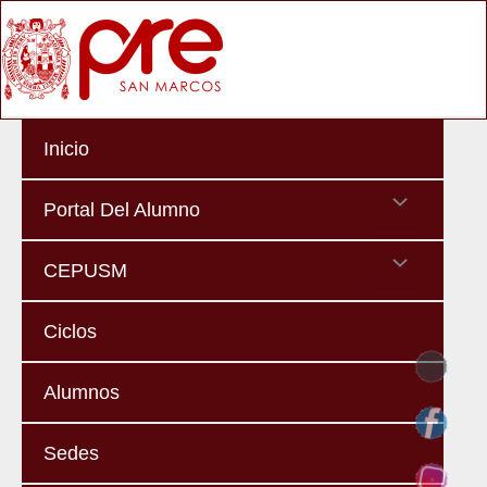
Skip
Ma
to
Me
content
Inicio
Menu
Portal Del Alumno
Toggle
Menu
CEPUSM
Toggle
Ciclos
Alumnos
Sedes